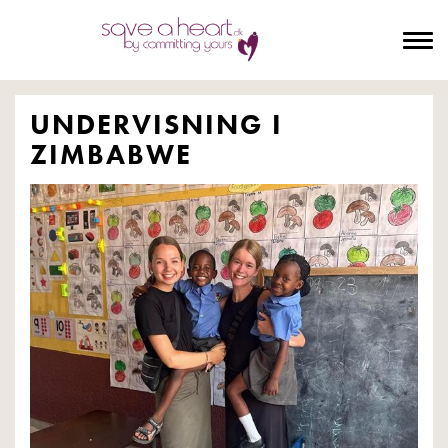
To
na
UNDERVISNING I
ZIMBABWE