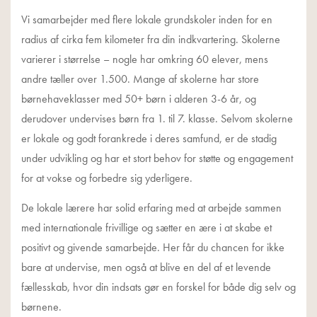
Vi samarbejder med flere lokale grundskoler inden for en
radius af cirka fem kilometer fra din indkvartering. Skolerne
varierer i størrelse – nogle har omkring 60 elever, mens
andre tæller over 1.500. Mange af skolerne har store
børnehaveklasser med 50+ børn i alderen 3-6 år, og
derudover undervises børn fra 1. til 7. klasse. Selvom skolerne
er lokale og godt forankrede i deres samfund, er de stadig
under udvikling og har et stort behov for støtte og engagement
for at vokse og forbedre sig yderligere.
De lokale lærere har solid erfaring med at arbejde sammen
med internationale frivillige og sætter en ære i at skabe et
positivt og givende samarbejde. Her får du chancen for ikke
bare at undervise, men også at blive en del af et levende
fællesskab, hvor din indsats gør en forskel for både dig selv og
børnene.