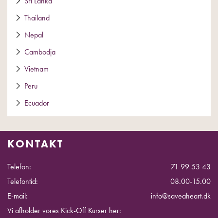
Sri Lanka
Thailand
Nepal
Cambodja
Vietnam
Peru
Ecuador
KONTAKT
Telefon:
71 99 53 43
Telefontid:
08.00-15.00
E-mail:
info@saveaheart.dk
Vi afholder vores Kick-Off Kurser her: