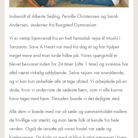
Indsendt af Alberte Sejling, Pernille Christensen og Sarah
Andersen, studenter fra Rungsted Gymnasium
Vi er netop hjemvendt fra en helt fantastisk rejse til Moshi i
Tanzania. Save A Heart var med fra dag ét og har hjulpet
meget mere end man turde håbe på. Vores spørgsmål er
blevet besvaret inden for 24 timer (ofte 1 time) og svarene har
altid været virkelig uddybende. Selve rejsen var enestående,
og vi kan kun anbefale alle at tage afsted. Vi arbejdede på en
skole, hvor vi underviste de sødeste børn, som vi alle kunne
have taget med hjem. Desuden boede vi det dejligste sted.
Alle dem vi boede med var så søde og sammenholdet mellem
de frivillige var stærkt, og man lærte folk at kende fra hele
verden. Også de ansatte på vores hostel var søde og
hjælpsomme. De hjalp os med at blive hurtigt integreret i byen,