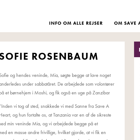
INFO OM ALLE REJSER
OM SAVE 
SOFIE ROSENBAUM
Sofie og hendes veninde, Mia, søgte begge at lave noget
anderledes under sabbatåret. De arbejdede som volontører
på et børnehjem i Moshi, og fik også en uge på Zanzibar
”Inden vi tog af sted, snakkede vi med Sanne fra Save A
Heart, og hun fortalte os, at Tanzania var en af de sikreste
e med min veninde Mia, og vi arbejdede begge på et
 en masse andre frivillige, hvilket gjorde, at vi fik en