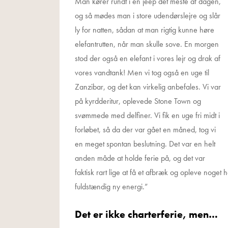
Man kører rundt i en jeep det meste af dagen,
og så mødes man i store udendørslejre og slår
ly for natten, sådan at man rigtig kunne høre
elefantrutten, når man skulle sove. En morgen
stod der også en elefant i vores lejr og drak af
vores vandtank! Men vi tog også en uge til
Zanzibar, og det kan virkelig anbefales. Vi var
på kyrdderitur, oplevede Stone Town og
svømmede med delfiner. Vi fik en uge fri midt i
forløbet, så da der var gået en måned, tog vi
en meget spontan beslutning. Det var en helt
anden måde at holde ferie på, og det var
faktisk rart lige at få et afbræk og opleve noget
fuldstændig ny energi.”
Det er ikke charterferie, men…