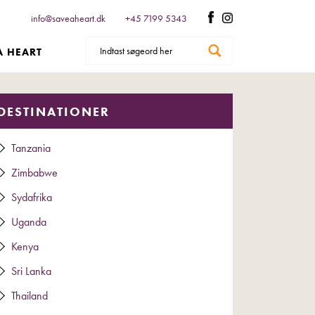
info@saveaheart.dk
+45 7199 5343
A HEART
DESTINATIONER
Tanzania
Zimbabwe
Sydafrika
Uganda
Kenya
Sri Lanka
Thailand