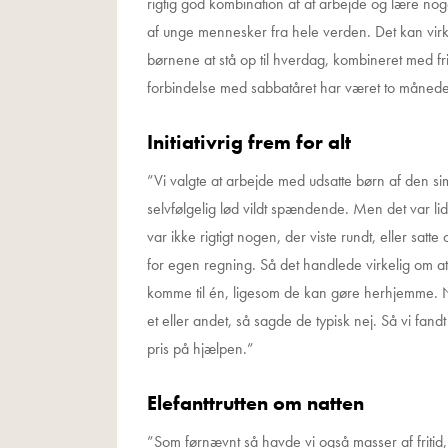
rigtig god kombination af at arbejde og lære noge
af unge mennesker fra hele verden. Det kan vir
børnene at stå op til hverdag, kombineret med frit
forbindelse med sabbatåret har været to månede
Initiativrig frem for alt
”Vi valgte at arbejde med udsatte børn af den s
selvfølgelig lød vildt spændende. Men det var li
var ikke rigtigt nogen, der viste rundt, eller satt
for egen regning. Så det handlede virkelig om at v
komme til én, ligesom de kan gøre herhjemme. N
et eller andet, så sagde de typisk nej. Så vi fandt
pris på hjælpen.”
Elefanttrutten om natten
”Som førnævnt så havde vi også masser af fritid,