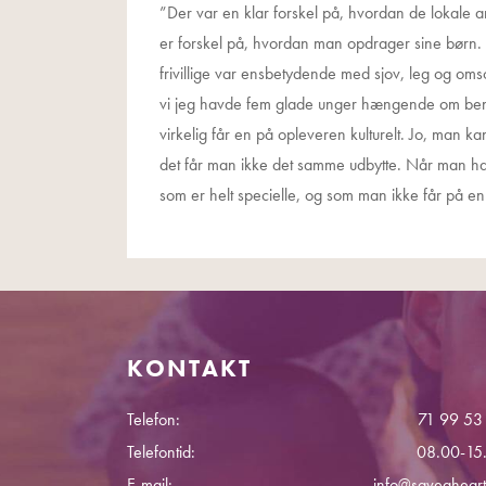
”Der var en klar forskel på, hvordan de lokale a
er forskel på, hvordan man opdrager sine børn. V
frivillige var ensbetydende med sjov, leg og omso
vi jeg havde fem glade unger hængende om benen
virkelig får en på opleveren kulturelt. Jo, man k
det får man ikke det samme udbytte. Når man har 
som er helt specielle, og som man ikke får på en
KONTAKT
Telefon:
71 99 53
Telefontid:
08.00-15
E-mail:
info@saveaheart