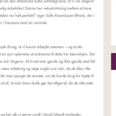
t om den afrikanske kultur samtidigt med, at vi var omgivet
kelig anbefales! Denne her vekselvirkning mellem at have
iden var helt perfekt!” siger Sofie Rosenbaum tilfreds, der i
r i Tanzania med sin veninde.
imple årsag, at vi kunne arbejde sammen – og at det
dt en sjov oplevelse at ankomme til dette her børnehjem. Der
e os ind i tingene. Så hvad man gjorde og ikke gjorde stod lidt
ære initiativrig og søge nogle svar selv, da de ikke ville
år man spurgte de ansatte, om de havde brug for hjælp til
 ud af, at man bare skulle gør det alligevel, da de ofte satte
 og her gik vi gerne rundt i Moshi blandt markeder,