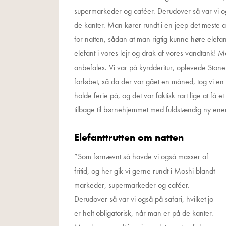
supermarkeder og caféer. Derudover så var vi også
de kanter. Man kører rundt i en jeep det meste a
for natten, sådan at man rigtig kunne høre elefa
elefant i vores lejr og drak af vores vandtank! M
anbefales. Vi var på kyrdderitur, oplevede Stone
forløbet, så da der var gået en måned, tog vi e
holde ferie på, og det var faktisk rart lige at få
tilbage til børnehjemmet med fuldstændig ny ener
Elefanttrutten om natten
”Som førnævnt så havde vi også masser af
fritid, og her gik vi gerne rundt i Moshi blandt
markeder, supermarkeder og caféer.
Derudover så var vi også på safari, hvilket jo
er helt obligatorisk, når man er på de kanter.