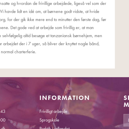
nsatte og hvordan de frivillige arbejdede, ligeså vel som der
i havde lidt en idé om, at børnene godt vidste, at hvide
rg, for der gik ikke mere end to minutter den første dag, før
e. Det gode ved at arbejde som frivillig er, at man
an selvfølgelig altid besøge et tanzaniansk børnehjem, men
arbejdet der i 7 uger, så bliver der knyttet nogle bånd,
 normal charterferie.
INFORMATION
S
M
 43
Frivilligt arbejde
.00
Sprogskole
.dk
Praktik i udlandet