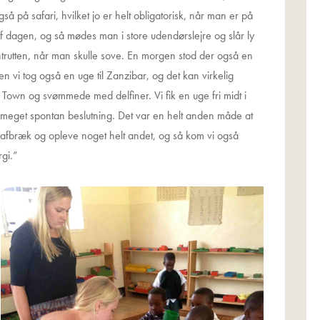
 på safari, hvilket jo er helt obligatorisk, når man er på
f dagen, og så mødes man i store udendørslejre og slår ly
ntrutten, når man skulle sove. En morgen stod der også en
en vi tog også en uge til Zanzibar, og det kan virkelig
 Town og svømmede med delfiner. Vi fik en uge fri midt i
n meget spontan beslutning. Det var en helt anden måde at
 et afbræk og opleve noget helt andet, og så kom vi også
gi.”