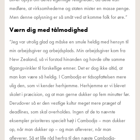
medføre, at virksomhederne og staten mister en masse penge.
Men denne oplysning er så småt ved at komme folk for øre.”
Værn dig med tålmodighed
”Jeg var utrolig glad og måske en smule heldig med hensyn til
min arbejdsgiver og arbejdsplads. Min arbejdsgiver kom fra
New Zealand, så vi forstod hinanden og havde ofte samme
tilgangsvinkler til forskellige emner. Det er dog ikke altid, at
man kan være så heldig. I Cambodja er tidsopfattelsen mere
ulig den, som vi kender herhjemme. Herhjemme er vi blevet
skolet i præcision, og at man gerne dukker op fem minutter før.
Derudover så er den vestlige kultur meget mere præget af
deadlines, som skal overholdes. Ingen af de to nævnte
eksempler prioriteres specielt højt i Cambodja – man dukker
op, når man dukker op – og man afleverer, når man
afleverer. Så et lille råd herfra til den næste Cambodja-