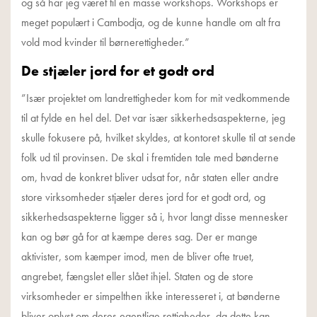
og så har jeg været til en masse workshops. Workshops er
meget populært i Cambodja, og de kunne handle om alt fra
vold mod kvinder til børnerettigheder.”
De stjæler jord for et godt ord
”Især projektet om landrettigheder kom for mit vedkommende
til at fylde en hel del. Det var især sikkerhedsaspekterne, jeg
skulle fokusere på, hvilket skyldes, at kontoret skulle til at sende
folk ud til provinsen. De skal i fremtiden tale med bønderne
om, hvad de konkret bliver udsat for, når staten eller andre
store virksomheder stjæler deres jord for et godt ord, og
sikkerhedsaspekterne ligger så i, hvor langt disse mennesker
kan og bør gå for at kæmpe deres sag. Der er mange
aktivister, som kæmper imod, men de bliver ofte truet,
angrebet, fængslet eller slået ihjel. Staten og de store
virksomheder er simpelthen ikke interesseret i, at bønderne
bliver oplyst om deres egentlige rettigheder, da dette kan