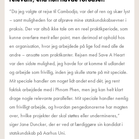
”Da jeg valgte at rejse til Cambodja, var det af ren og skær lyst
– samt muligheden for at afprøve mine statskundskabsevner i
praksis. Der var altså ikke tale om en reel praktikperiode, som
kunne overføre merit eller point, men derimod et ophold hos
en organisation, hvor jeg arbejdede på lige fod med alle de
andre – ansatte som praktikanter. Rejsen med Save A Heart
var den sidste mulighed, jeg havde for at komme til udlandet
og arbejde som frivillig, inden jeg skulle starte på mit speciale.
Mit speciale handler om noget lidt andet end dét, jeg rent
faktisk arbejdede med i Phnom Phen, men jeg kan helt klart
drage nogle relevante paralleller. Mit speciale handler nemlig
om frivilligt arbejde, og hvordan pengedonorerne har magten
over, hvilke projekter der skal støttes eller undermineres,”
siger Jane Duncker, der er ved at færdiggøre sin kandidat i
statskundskab på Aarhus Uni.