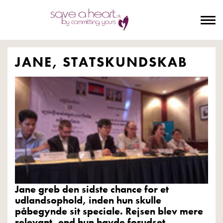
To
na
JANE, STATSKUNDSKAB
Jane greb den sidste chance for et
udlandsophold, inden hun skulle
påbegynde sit speciale. Rejsen blev mere
relevant, end hun havde forudset.