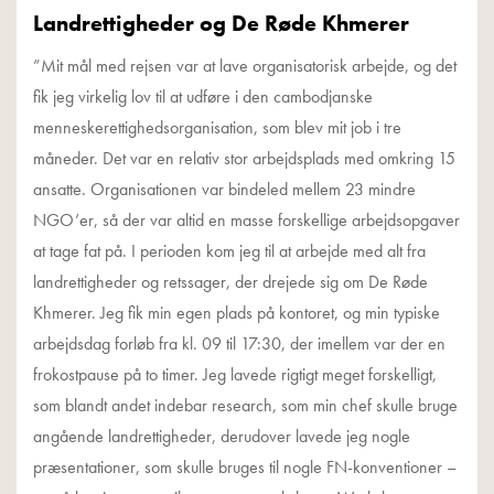
Landrettigheder og De Røde Khmerer
”Mit mål med rejsen var at lave organisatorisk arbejde, og det
fik jeg virkelig lov til at udføre i den cambodjanske
menneskerettighedsorganisation, som blev mit job i tre
måneder. Det var en relativ stor arbejdsplads med omkring 15
ansatte. Organisationen var bindeled mellem 23 mindre
NGO’er, så der var altid en masse forskellige arbejdsopgaver
at tage fat på. I perioden kom jeg til at arbejde med alt fra
landrettigheder og retssager, der drejede sig om De Røde
Khmerer. Jeg fik min egen plads på kontoret, og min typiske
arbejdsdag forløb fra kl. 09 til 17:30, der imellem var der en
frokostpause på to timer. Jeg lavede rigtigt meget forskelligt,
som blandt andet indebar research, som min chef skulle bruge
angående landrettigheder, derudover lavede jeg nogle
præsentationer, som skulle bruges til nogle FN-konventioner –