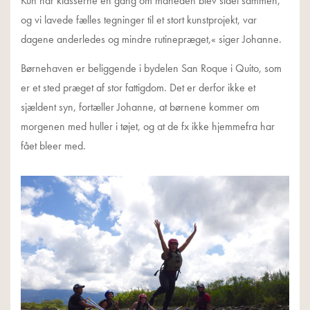
Kun når klasserne én gang om måneden blev slået sammen,
og vi lavede fælles tegninger til et stort kunstprojekt, var
dagene anderledes og mindre rutinepræget,« siger Johanne.
Børnehaven er beliggende i bydelen San Roque i Quito, som
er et sted præget af stor fattigdom. Det er derfor ikke et
sjældent syn, fortæller Johanne, at børnene kommer om
morgenen med huller i tøjet, og at de fx ikke hjemmefra har
fået bleer med.