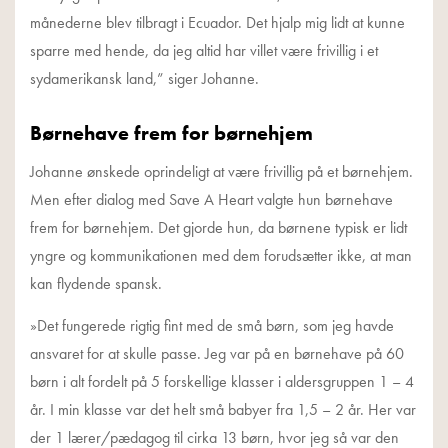
månederne blev tilbragt i Ecuador. Det hjalp mig lidt at kunne
sparre med hende, da jeg altid har villet være frivillig i et
sydamerikansk land,” siger Johanne.
Børnehave frem for børnehjem
Johanne ønskede oprindeligt at være frivillig på et børnehjem.
Men efter dialog med Save A Heart valgte hun børnehave
frem for børnehjem. Det gjorde hun, da børnene typisk er lidt
yngre og kommunikationen med dem forudsætter ikke, at man
kan flydende spansk.
»Det fungerede rigtig fint med de små børn, som jeg havde
ansvaret for at skulle passe. Jeg var på en børnehave på 60
børn i alt fordelt på 5 forskellige klasser i aldersgruppen 1 – 4
år. I min klasse var det helt små babyer fra 1,5 – 2 år. Her var
der 1 lærer/pædagog til cirka 13 børn, hvor jeg så var den