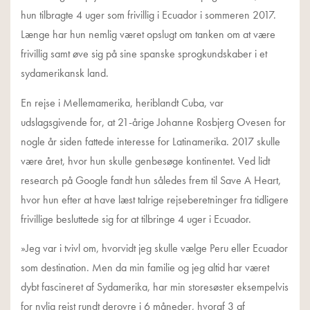
hun tilbragte 4 uger som frivillig i Ecuador i sommeren 2017.
Længe har hun nemlig været opslugt om tanken om at være
frivillig samt øve sig på sine spanske sprogkundskaber i et
sydamerikansk land.
En rejse i Mellemamerika, heriblandt Cuba, var
udslagsgivende for, at 21-årige Johanne Rosbjerg Ovesen for
nogle år siden fattede interesse for Latinamerika. 2017 skulle
være året, hvor hun skulle genbesøge kontinentet. Ved lidt
research på Google fandt hun således frem til Save A Heart,
hvor hun efter at have læst talrige rejseberetninger fra tidligere
frivillige besluttede sig for at tilbringe 4 uger i Ecuador.
»Jeg var i tvivl om, hvorvidt jeg skulle vælge Peru eller Ecuador
som destination. Men da min familie og jeg altid har været
dybt fascineret af Sydamerika, har min storesøster eksempelvis
for nylig rejst rundt derovre i 6 måneder, hvoraf 3 af