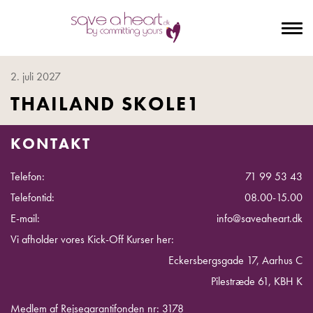
To
na
2. juli 2027
THAILAND SKOLE1
KONTAKT
Telefon:
71 99 53 43
Telefontid:
08.00-15.00
E-mail:
info@saveaheart.dk
Vi afholder vores Kick-Off Kurser her:
Eckersbergsgade 17, Aarhus C
Pilestræde 61, KBH K
Medlem af Rejsegarantifonden nr: 3178