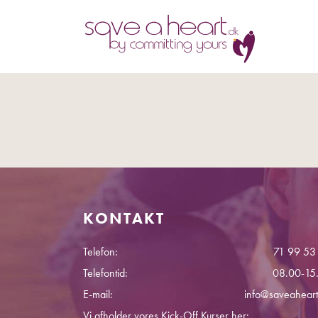
KONTAKT
Telefon:
71 99 53
Telefontid:
08.00-15
E-mail:
info@saveaheart
Vi afholder vores Kick-Off Kurser her: