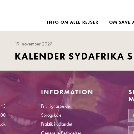
INFO OM ALLE REJSER
OM SAVE 
19. november 2027
KALENDER SYDAFRIKA 
INFORMATION
S
M
 43
Frivilligt arbejde
.00
Sprogskole
.dk
Praktik i udlandet
Generelle Betingelser