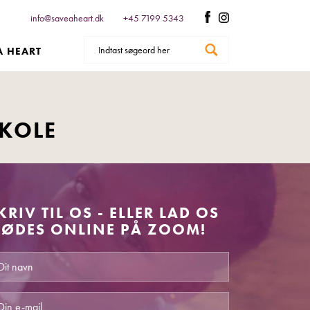
info@saveaheart.dk
+45 7199 5343
A HEART
SKOLE
KRIV TIL OS - ELLER LAD OS
ØDES ONLINE PÅ ZOOM!