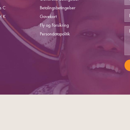
s C
Betalingsbetingelser
H K
Gavekort
Fly og Forsikring
Persondatapolitik