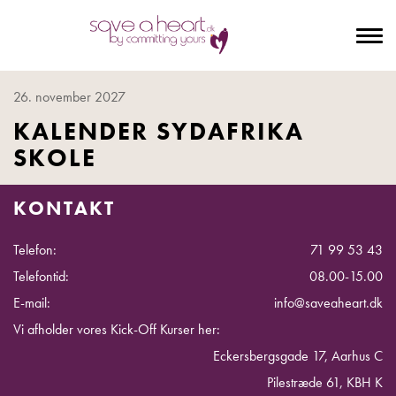
To
na
26. november 2027
KALENDER SYDAFRIKA
SKOLE
KONTAKT
Telefon:
71 99 53 43
Telefontid:
08.00-15.00
E-mail:
info@saveaheart.dk
Vi afholder vores Kick-Off Kurser her:
Eckersbergsgade 17, Aarhus C
Pilestræde 61, KBH K