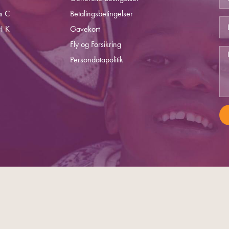
s C
Betalingsbetingelser
H K
Gavekort
Fly og Forsikring
Persondatapolitik