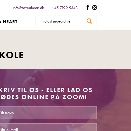
info@saveaheart.dk
+45 7199 5343
A HEART
SKOLE
KRIV TIL OS - ELLER LAD OS
ØDES ONLINE PÅ ZOOM!