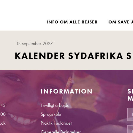
INFO OM ALLE REJSER
OM SAVE 
10. september 2027
KALENDER SYDAFRIKA 
INFORMATION
S
M
 43
Frivilligt arbejde
.00
Sprogskole
.dk
Praktik i udlandet
Generelle Betingelser