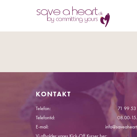
KONTAKT
Telefon:
71 99 53
Telefontid:
08.00-15
E-mail:
info@saveaheart
Vi afholder vores Kick-Off Kurser her: