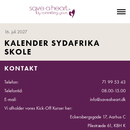
To
na
16. juli 2027
KALENDER SYDAFRIKA
SKOLE
KONTAKT
Telefon:
71 99 53 43
Telefontid:
08.00-15.00
E-mail:
info@saveaheart.dk
Vi afholder vores Kick-Off Kurser her:
Eckersbergsgade 17, Aarhus C
Pilestræde 61, KBH K