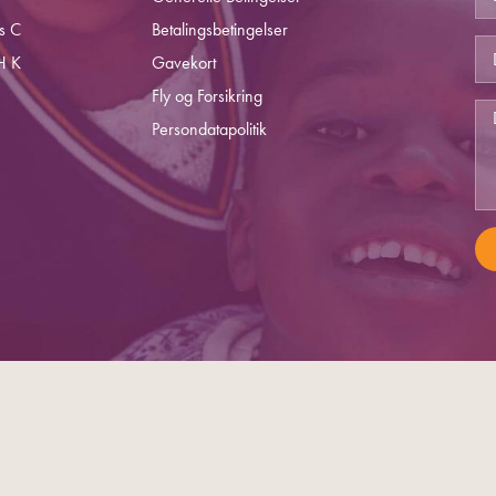
s C
Betalingsbetingelser
H K
Gavekort
Fly og Forsikring
Persondatapolitik