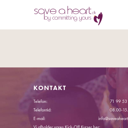
KONTAKT
Telefon:
71 99 53
Telefontid:
08.00-15
E-mail:
info@saveaheart
Vi afholder vores Kick-Off Kurser her: