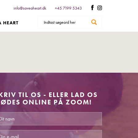
info@saveaheart.dk
+45 7199 5343
A HEART
KRIV TIL OS - ELLER LAD OS
ØDES ONLINE PÅ ZOOM!