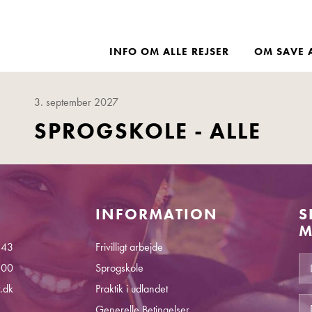
INFO OM ALLE REJSER
OM SAVE 
3. september 2027
SPROGSKOLE - ALLE
INFORMATION
S
M
 43
Frivilligt arbejde
.00
Sprogskole
.dk
Praktik i udlandet
Generelle Betingelser