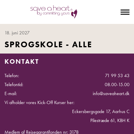
To
na
18. juni 2027
SPROGSKOLE - ALLE
KONTAKT
Telefon:
71 99 53 43
Telefontid:
08.00-15.00
E-mail:
info@saveaheart.dk
Vi afholder vores Kick-Off Kurser her:
Eckersbergsgade 17, Aarhus C
Pilestræde 61, KBH K
Medlem af Rejsegarantifonden nr: 3178