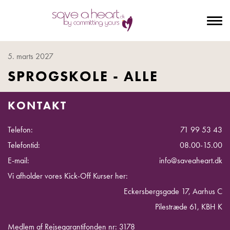
To
na
5. marts 2027
SPROGSKOLE - ALLE
KONTAKT
Telefon:
71 99 53 43
Telefontid:
08.00-15.00
E-mail:
info@saveaheart.dk
Vi afholder vores Kick-Off Kurser her:
Eckersbergsgade 17, Aarhus C
Pilestræde 61, KBH K
Medlem af Rejsegarantifonden nr: 3178