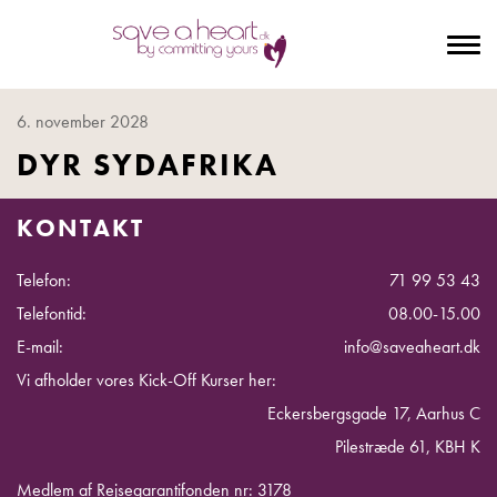
To
na
6. november 2028
DYR SYDAFRIKA
KONTAKT
Telefon:
71 99 53 43
Telefontid:
08.00-15.00
E-mail:
info@saveaheart.dk
Vi afholder vores Kick-Off Kurser her:
Eckersbergsgade 17, Aarhus C
Pilestræde 61, KBH K
Medlem af Rejsegarantifonden nr: 3178