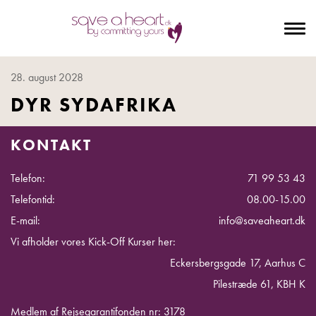
To
na
28. august 2028
DYR SYDAFRIKA
KONTAKT
Telefon:
71 99 53 43
Telefontid:
08.00-15.00
E-mail:
info@saveaheart.dk
Vi afholder vores Kick-Off Kurser her:
Eckersbergsgade 17, Aarhus C
Pilestræde 61, KBH K
Medlem af Rejsegarantifonden nr: 3178