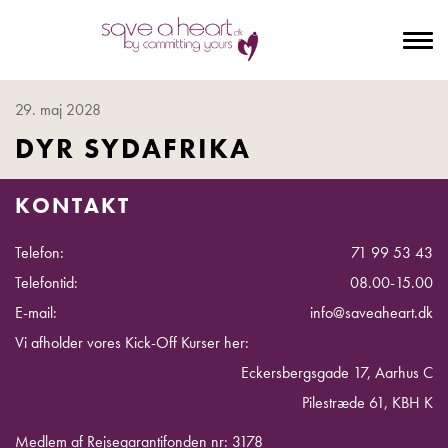
To
na
29. maj 2028
DYR SYDAFRIKA
KONTAKT
Telefon:
71 99 53 43
Telefontid:
08.00-15.00
E-mail:
info@saveaheart.dk
Vi afholder vores Kick-Off Kurser her:
Eckersbergsgade 17, Aarhus C
Pilestræde 61, KBH K
Medlem af Rejsegarantifonden nr: 3178