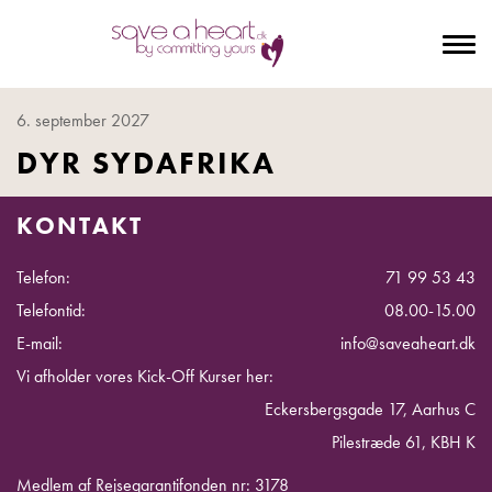
To
na
6. september 2027
DYR SYDAFRIKA
KONTAKT
Telefon:
71 99 53 43
Telefontid:
08.00-15.00
E-mail:
info@saveaheart.dk
Vi afholder vores Kick-Off Kurser her:
Eckersbergsgade 17, Aarhus C
Pilestræde 61, KBH K
Medlem af Rejsegarantifonden nr: 3178