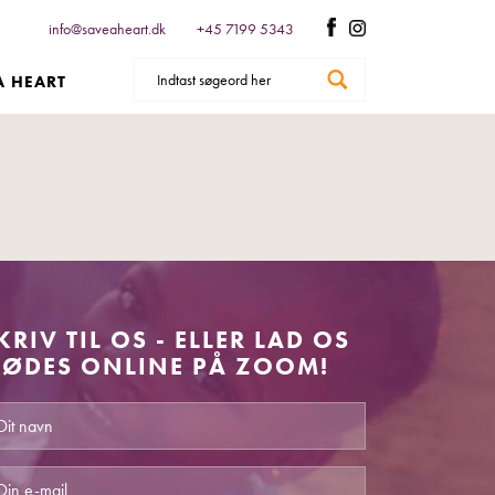
info@saveaheart.dk
+45 7199 5343
A HEART
KRIV TIL OS - ELLER LAD OS
ØDES ONLINE PÅ ZOOM!