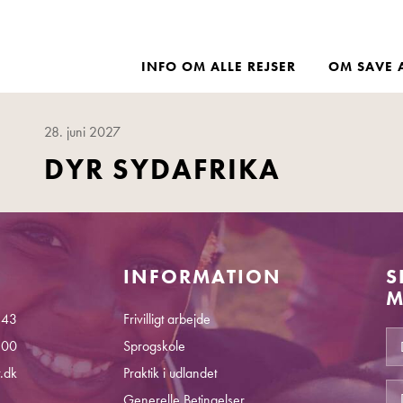
INFO OM ALLE REJSER
OM SAVE 
28. juni 2027
DYR SYDAFRIKA
INFORMATION
S
M
 43
Frivilligt arbejde
.00
Sprogskole
.dk
Praktik i udlandet
Generelle Betingelser