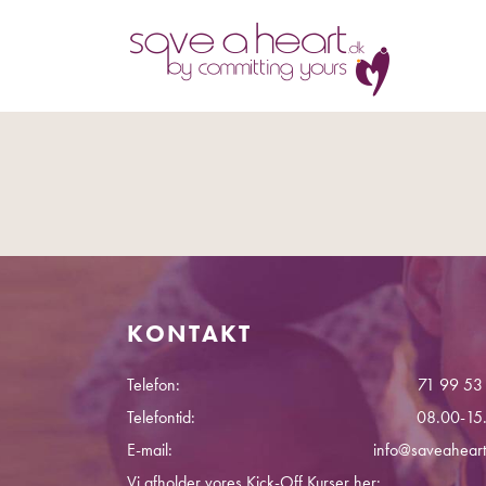
KONTAKT
Telefon:
71 99 53
Telefontid:
08.00-15
E-mail:
info@saveaheart
Vi afholder vores Kick-Off Kurser her: