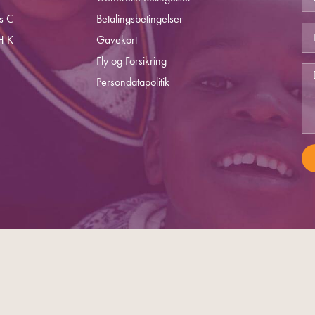
s C
Betalingsbetingelser
H K
Gavekort
Fly og Forsikring
Persondatapolitik