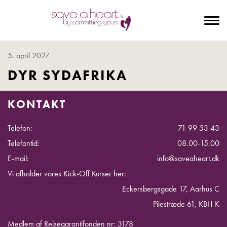
To
na
5. april 2027
DYR SYDAFRIKA
KONTAKT
Telefon:
71 99 53 43
Telefontid:
08.00-15.00
E-mail:
info@saveaheart.dk
Vi afholder vores Kick-Off Kurser her:
Eckersbergsgade 17, Aarhus C
Pilestræde 61, KBH K
Medlem af Rejsegarantifonden nr: 3178