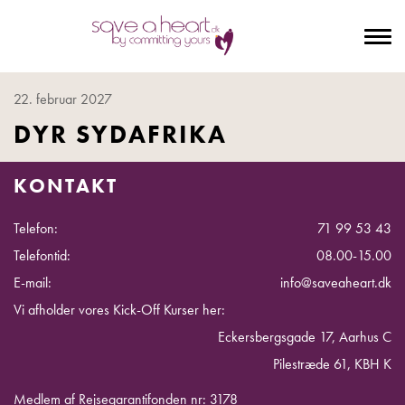
To
na
22. februar 2027
DYR SYDAFRIKA
KONTAKT
Telefon:
71 99 53 43
Telefontid:
08.00-15.00
E-mail:
info@saveaheart.dk
Vi afholder vores Kick-Off Kurser her:
Eckersbergsgade 17, Aarhus C
Pilestræde 61, KBH K
Medlem af Rejsegarantifonden nr: 3178