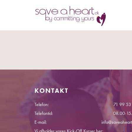
KONTAKT
Telefon:
71 99 53
Telefontid:
08.00-15
E-mail:
info@saveaheart
Vi afholder vores Kick-Off Kurser her: