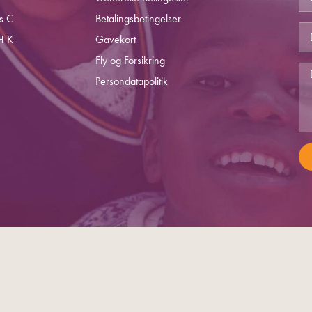
s C
Betalingsbetingelser
H K
Gavekort
Fly og Forsikring
Persondatapolitik