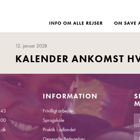
INFO OM ALLE REJSER
OM SAVE 
12. januar 2028
KALENDER ANKOMST H
INFORMATION
S
M
 43
Frivilligt arbejde
.00
Sprogskole
.dk
Praktik i udlandet
Generelle Betingelser