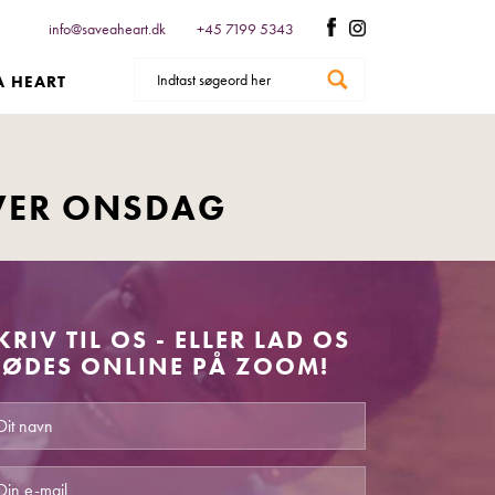
info@saveaheart.dk
+45 7199 5343
A HEART
VER ONSDAG
KRIV TIL OS - ELLER LAD OS
ØDES ONLINE PÅ ZOOM!