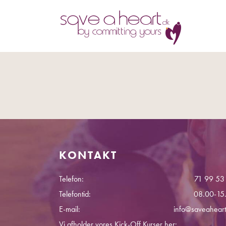
KONTAKT
Telefon:
71 99 53
Telefontid:
08.00-15
E-mail:
info@saveaheart
Vi afholder vores Kick-Off Kurser her: