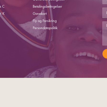
s C
Betalingsbetingelser
H K
Gavekort
Fly og Forsikring
Persondatapolitik