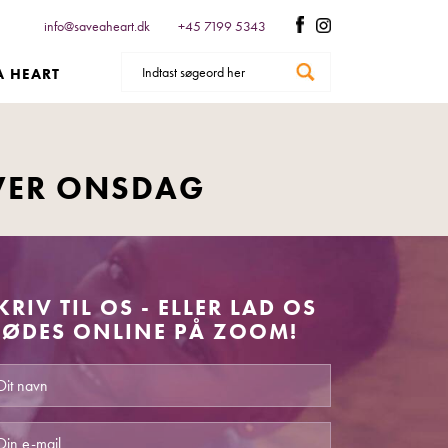
info@saveaheart.dk
+45 7199 5343
A HEART
VER ONSDAG
KRIV TIL OS - ELLER LAD OS
ØDES ONLINE PÅ ZOOM!