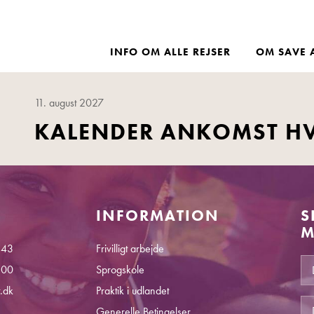
INFO OM ALLE REJSER
OM SAVE 
11. august 2027
KALENDER ANKOMST H
INFORMATION
S
M
 43
Frivilligt arbejde
.00
Sprogskole
.dk
Praktik i udlandet
Generelle Betingelser