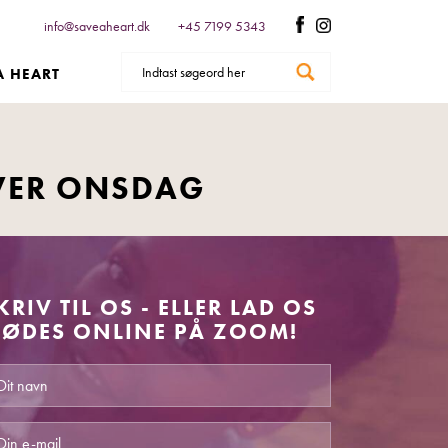
info@saveaheart.dk
+45 7199 5343
A HEART
VER ONSDAG
KRIV TIL OS - ELLER LAD OS
ØDES ONLINE PÅ ZOOM!