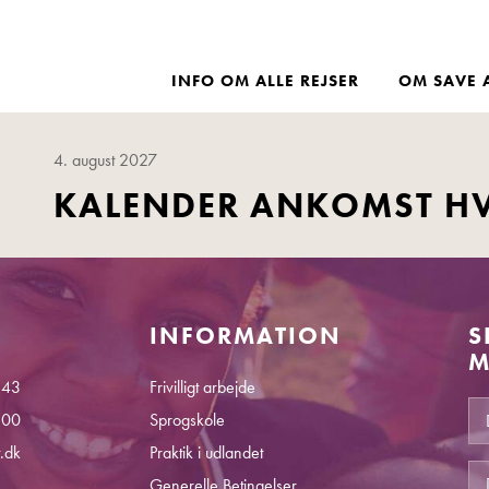
INFO OM ALLE REJSER
OM SAVE 
4. august 2027
KALENDER ANKOMST H
INFORMATION
S
M
 43
Frivilligt arbejde
.00
Sprogskole
.dk
Praktik i udlandet
Generelle Betingelser