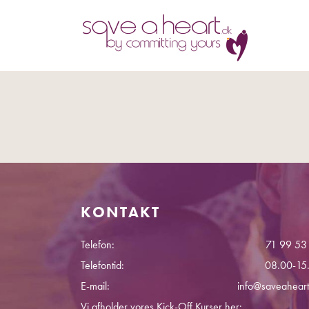
KONTAKT
Telefon:
71 99 53
Telefontid:
08.00-15
E-mail:
info@saveaheart
Vi afholder vores Kick-Off Kurser her: