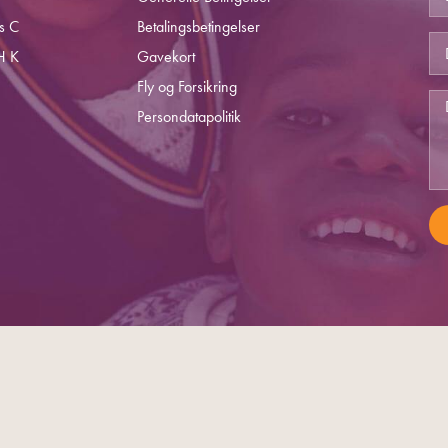
s C
Betalingsbetingelser
H K
Gavekort
Fly og Forsikring
Persondatapolitik