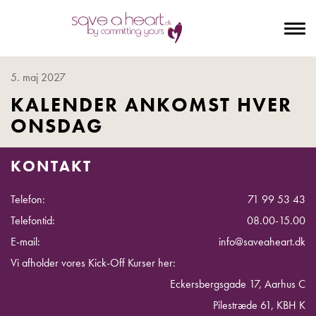
To
na
5. maj 2027
KALENDER ANKOMST HVER
ONSDAG
KONTAKT
Telefon:
71 99 53 43
Telefontid:
08.00-15.00
E-mail:
info@saveaheart.dk
Vi afholder vores Kick-Off Kurser her:
Eckersbergsgade 17, Aarhus C
Pilestræde 61, KBH K