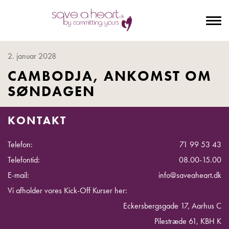
To
na
2. januar 2028
CAMBODJA, ANKOMST OM
SØNDAGEN
KONTAKT
Telefon:
71 99 53 43
Telefontid:
08.00-15.00
E-mail:
info@saveaheart.dk
Vi afholder vores Kick-Off Kurser her:
Eckersbergsgade 17, Aarhus C
Pilestræde 61, KBH K