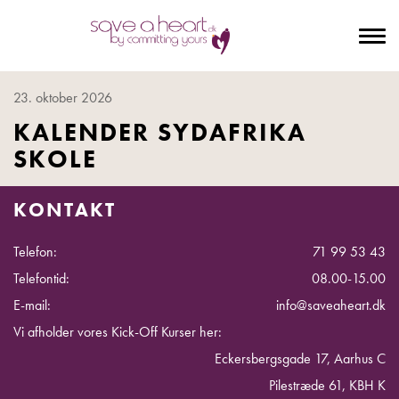
To
na
23. oktober 2026
KALENDER SYDAFRIKA
SKOLE
KONTAKT
Telefon:
71 99 53 43
Telefontid:
08.00-15.00
E-mail:
info@saveaheart.dk
Vi afholder vores Kick-Off Kurser her:
Eckersbergsgade 17, Aarhus C
Pilestræde 61, KBH K