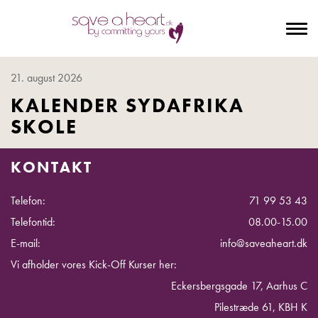
To
na
21. august 2026
KALENDER SYDAFRIKA
SKOLE
KONTAKT
Telefon:
71 99 53 43
Telefontid:
08.00-15.00
E-mail:
info@saveaheart.dk
Vi afholder vores Kick-Off Kurser her:
Eckersbergsgade 17, Aarhus C
Pilestræde 61, KBH K