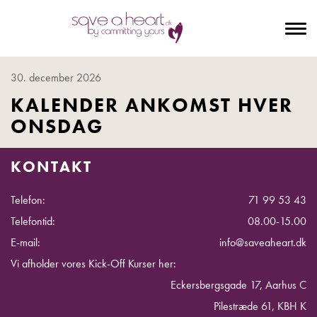
To
na
30. december 2026
KALENDER ANKOMST HVER
ONSDAG
KONTAKT
Telefon:
71 99 53 43
Telefontid:
08.00-15.00
E-mail:
info@saveaheart.dk
Vi afholder vores Kick-Off Kurser her:
Eckersbergsgade 17, Aarhus C
Pilestræde 61, KBH K