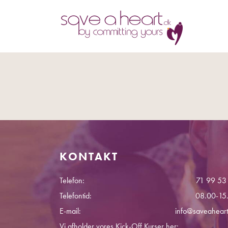
KONTAKT
Telefon:
71 99 53
Telefontid:
08.00-15
E-mail:
info@saveaheart
Vi afholder vores Kick-Off Kurser her: