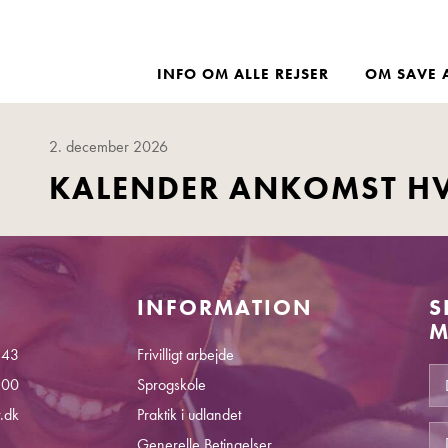
INFO OM ALLE REJSER
OM SAVE 
2. december 2026
KALENDER ANKOMST H
INFORMATION
S
M
 43
Frivilligt arbejde
.00
Sprogskole
.dk
Praktik i udlandet
Generelle Betingelser