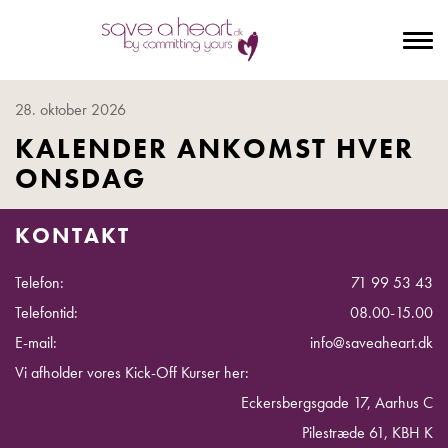
To
na
28. oktober 2026
KALENDER ANKOMST HVER
ONSDAG
KONTAKT
Telefon:
71 99 53 43
Telefontid:
08.00-15.00
E-mail:
info@saveaheart.dk
Vi afholder vores Kick-Off Kurser her:
Eckersbergsgade 17, Aarhus C
Pilestræde 61, KBH K