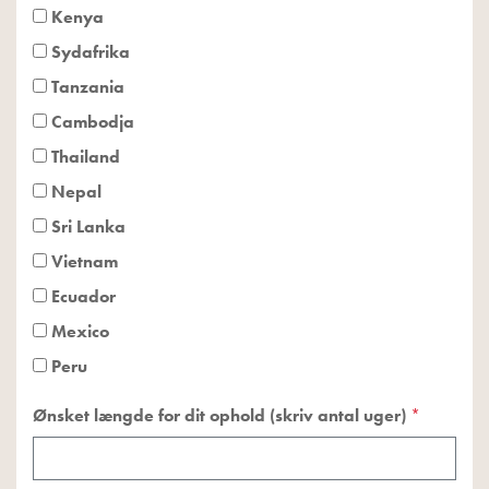
Kenya
Sydafrika
Tanzania
Cambodja
Thailand
Nepal
Sri Lanka
Vietnam
Ecuador
Mexico
Peru
Ønsket længde for dit ophold (skriv antal uger)
*