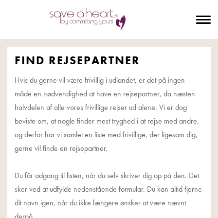
To
na
FIND REJSEPARTNER
Hvis du gerne vil være frivillig i udlandet, er det på ingen
måde en nødvendighed at have en rejsepartner, da næsten
halvdelen af alle vores frivillige rejser ud alene. Vi er dog
beviste om, at nogle finder mest tryghed i at rejse med andre,
og derfor har vi samlet en liste med frivillige, der ligesom dig,
gerne vil finde en rejsepartner.
Du får adgang til listen, når du selv skriver dig op på den. Det
sker ved at udfylde nedenstående formular. Du kan altid fjerne
dit navn igen, når du ikke længere ønsker at være nævnt
derpå.