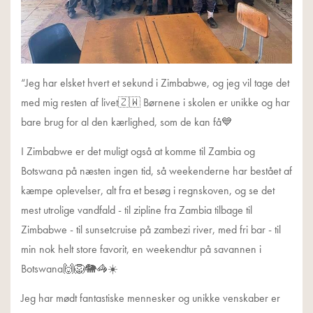
“Jeg har elsket hvert et sekund i Zimbabwe, og jeg vil tage det
med mig resten af livet🇿🇼 Børnene i skolen er unikke og har
bare brug for al den kærlighed, som de kan få💙
I Zimbabwe er det muligt også at komme til Zambia og
Botswana på næsten ingen tid, så weekenderne har bestået af
kæmpe oplevelser, alt fra et besøg i regnskoven, og se det
mest utrolige vandfald - til zipline fra Zambia tilbage til
Zimbabwe - til sunsetcruise på zambezi river, med fri bar - til
min nok helt store favorit, en weekendtur på savannen i
Botswana🙌🦁🐘🦓☀️
Jeg har mødt fantastiske mennesker og unikke venskaber er