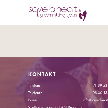
KONTAKT
Telefon:
71 99 53
Telefontid:
08.00-15
E-mail:
info@saveaheart
Vi afholder vores Kick-Off Kurser her: