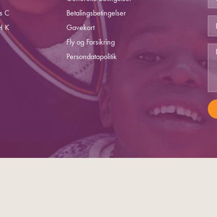
s C
Betalingsbetingelser
H K
Gavekort
Fly og Forsikring
Persondatapolitik