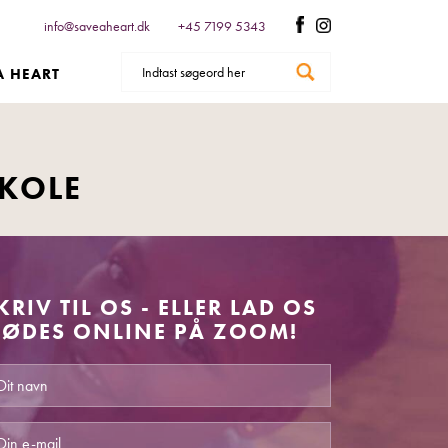
info@saveaheart.dk
+45 7199 5343
A HEART
SKOLE
KRIV TIL OS - ELLER LAD OS
ØDES ONLINE PÅ ZOOM!