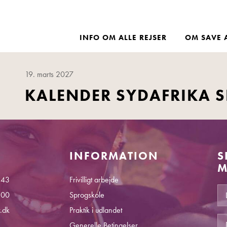
INFO OM ALLE REJSER
OM SAVE 
19. marts 2027
KALENDER SYDAFRIKA 
INFORMATION
S
M
 43
Frivilligt arbejde
.00
Sprogskole
.dk
Praktik i udlandet
Generelle Betingelser