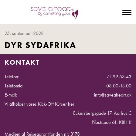
To
na
25. september 2028
DYR SYDAFRIKA
KONTAKT
Telefon:
71 99 53 43
Telefontid:
08.00-15.00
E-mail:
info@saveaheart.dk
Vi afholder vores Kick-Off Kurser her:
Eckersbergsgade 17, Aarhus C
Pilestræde 61, KBH K
Medlem af Rejsegarantifonden nr: 3178