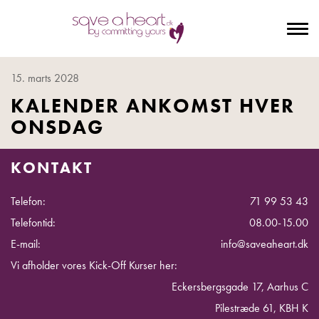
To
na
15. marts 2028
KALENDER ANKOMST HVER
ONSDAG
KONTAKT
Telefon:
71 99 53 43
Telefontid:
08.00-15.00
E-mail:
info@saveaheart.dk
Vi afholder vores Kick-Off Kurser her:
Eckersbergsgade 17, Aarhus C
Pilestræde 61, KBH K