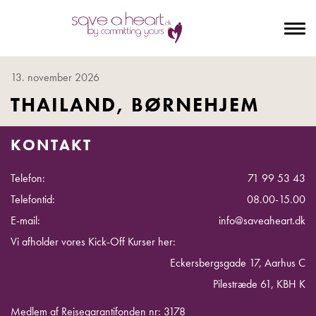
To
na
13. november 2026
THAILAND, BØRNEHJEM
KONTAKT
Telefon:
71 99 53 43
Telefontid:
08.00-15.00
E-mail:
info@saveaheart.dk
Vi afholder vores Kick-Off Kurser her:
Eckersbergsgade 17, Aarhus C
Pilestræde 61, KBH K
Medlem af Rejsegarantifonden nr: 3178