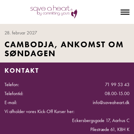
To
na
28. februar 2027
CAMBODJA, ANKOMST OM
SØNDAGEN
KONTAKT
Telefon:
71 99 53 43
Telefontid:
08.00-15.00
E-mail:
info@saveaheart.dk
Vi afholder vores Kick-Off Kurser her:
Eckersbergsgade 17, Aarhus C
Pilestræde 61, KBH K