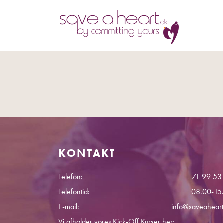
KONTAKT
Telefon:
71 99 53
Telefontid:
08.00-15
E-mail:
info@saveaheart
Vi afholder vores Kick-Off Kurser her: