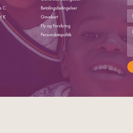
s C
Betalingsbetingelser
H K
Gavekort
Fly og Forsikring
Persondatapolitik