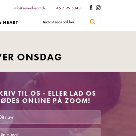
info@saveaheart.dk
+45 7199 5343
A HEART
VER ONSDAG
KRIV TIL OS - ELLER LAD OS
ØDES ONLINE PÅ ZOOM!