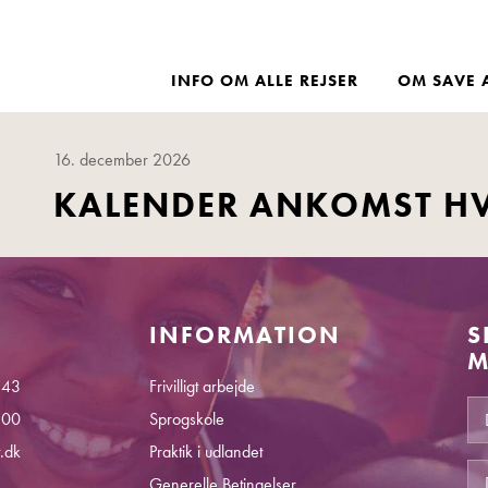
INFO OM ALLE REJSER
OM SAVE 
16. december 2026
KALENDER ANKOMST H
INFORMATION
S
M
 43
Frivilligt arbejde
.00
Sprogskole
.dk
Praktik i udlandet
Generelle Betingelser