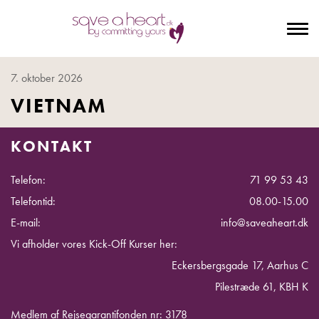
To
na
7. oktober 2026
VIETNAM
KONTAKT
Telefon:
71 99 53 43
Telefontid:
08.00-15.00
E-mail:
info@saveaheart.dk
Vi afholder vores Kick-Off Kurser her:
Eckersbergsgade 17, Aarhus C
Pilestræde 61, KBH K
Medlem af Rejsegarantifonden nr: 3178